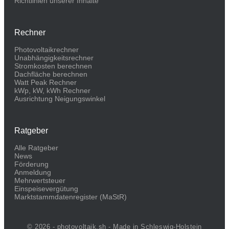
Richtlinien unserer Inhalte
Rechner
Photovoltaikrechner
Unabhängigkeitsrechner
Stromkosten berechnen
Dachfläche berechnen
Watt Peak Rechner
kWp, kW, kWh Rechner
Ausrichtung Neigungswinkel
Ratgeber
Alle Ratgeber
News
Förderung
Anmeldung
Mehrwertsteuer
Einspeisevergütung
Marktstammdaten­register (MaStR)
© 2026 - photovoltaik.sh - Made in Schleswig-Holstein