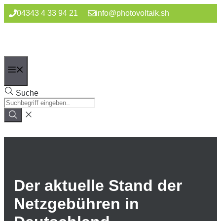
Zum
04343 4 33 94 21
info@photovoltaik.sh
Inhalt
springen
Menü
Suche
Der aktuelle Stand der
Netzgebühren in