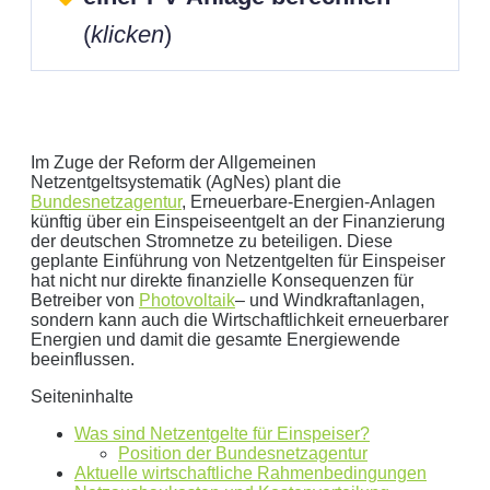
(
klicken
)
Im Zuge der Reform der Allgemeinen
Netzentgeltsystematik (AgNes) plant die
Bundesnetzagentur
, Erneuerbare-Energien-Anlagen
künftig über ein Einspeiseentgelt an der Finanzierung
Geben Sie hier Ihren jährlichen Stromverbrauch an
der deutschen Stromnetze zu beteiligen. Diese
geplante Einführung von Netzentgelten für Einspeiser
kWh
hat nicht nur direkte finanzielle Konsequenzen für
Wir empfehlen:
kWp Anlage sowie einen
kWp
Betreiber von
Photovoltaik
– und Windkraftanlagen,
Speicher.
sondern kann auch die Wirtschaftlichkeit erneuerbarer
Energien und damit die gesamte Energiewende
Aktuellen Strompreis anpassen
beeinflussen.
€/kWh
Seiteninhalte
Hinweis:
Dies ist eine Beispielrechnung
Was sind Netzentgelte für Einspeiser?
Position der Bundesnetzagentur
Dies ist eine beispielhafte Rechnung mit folgender
Aktuelle wirtschaftliche Rahmenbedingungen