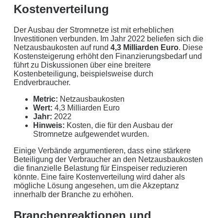
Kostenverteilung
Kunden in Schleswig-Holstein.
Ihre Daten in guten Händen:
Der Ausbau der Stromnetze ist mit erheblichen
Investitionen verbunden. Im Jahr 2022 beliefen sich die
keine Weitergabe an Dritte
Netzausbaukosten auf rund
4,3 Milliarden Euro
. Diese
Kostensteigerung erhöht den Finanzierungsbedarf und
führt zu Diskussionen über eine breitere
sichere Datenübertragung
Kostenbeteiligung, beispielsweise durch
Endverbraucher.
Datenlöschung nach Art. 17 DSGVO
Metric:
Netzausbaukosten
Keine Newsletter oder Spam
Wert:
4,3 Milliarden Euro
Jahr:
2022
Hinweis:
Kosten, die für den Ausbau der
Stromnetze aufgewendet wurden.
Einige Verbände argumentieren, dass eine stärkere
Beteiligung der Verbraucher an den Netzausbaukosten
die finanzielle Belastung für Einspeiser reduzieren
könnte. Eine faire Kostenverteilung wird daher als
mögliche Lösung angesehen, um die Akzeptanz
innerhalb der Branche zu erhöhen.
Branchenreaktionen und