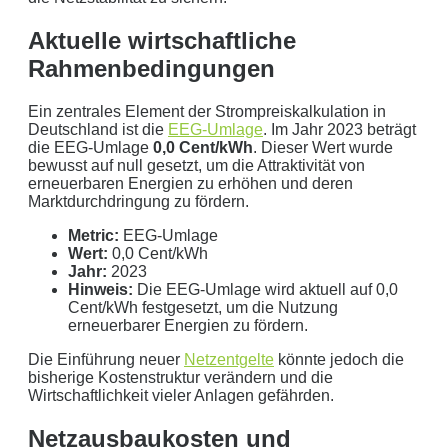
Aktuelle wirtschaftliche
Rahmenbedingungen
Mit dem Absenden erklären Sie sich mit der
Datenverarbeitung
einverstanden. Wir geben Ihre Daten nicht ohne Ihre ausdrückliche
Ein zentrales Element der Strompreiskalkulation in
Zustimmung an Dritte weiter. Wir verwenden Ihre Daten nicht zu
Deutschland ist die
EEG-Umlage
. Im Jahr 2023 beträgt
Werbezwecken in Form von Newslettern oder sonstigen
die EEG-Umlage
0,0 Cent/kWh
. Dieser Wert wurde
bewusst auf null gesetzt, um die Attraktivität von
Werbeformaten.
erneuerbaren Energien zu erhöhen und deren
Marktdurchdringung zu fördern.
REGIONAL. PERSÖNLICH. TYPISCH
NORDDEUTSCH.
Metric:
EEG-Umlage
Wert:
0,0 Cent/kWh
Sie erhalten einen Anruf von uns innerhalb von
48
Jahr:
2023
Hinweis:
Die EEG-Umlage wird aktuell auf 0,0
Stunden.
Getreu unser Markenpersönlichkeit
Cent/kWh festgesetzt, um die Nutzung
behandeln wir Ihr Anliegen von der ersten Minute an
erneuerbarer Energien zu fördern.
mit den altbewährten
norddeutschen
kaufmännischen
Die Einführung neuer
Netzentgelte
könnte jedoch die
Tugenden.
bisherige Kostenstruktur verändern und die
Wirtschaftlichkeit vieler Anlagen gefährden.
Aus der Region, für die Region
. Daher arbeiten wir
Netzausbaukosten und
nur mit regionalen Partnern und exklusiv für unsere