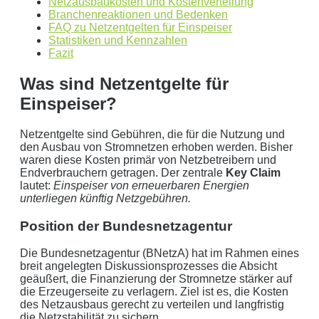
Netzausbaukosten und Kostenverteilung
Annahme:
Branchenreaktionen und Bedenken
FAQ zu Netzentgelten für Einspeiser
0
kWh Verbrauch
Statistiken und Kennzahlen
Fazit
aktuellen Strompreis von
0
Euro
Photovoltaikanlage mit
0
kWp Leistung
Was sind Netzentgelte für
Stromspeicher mit einer Kapazität von
0
kW
Einspeiser?
ergibt ein Autarkiegrad von
0 %
Netzentgelte sind Gebühren, die für die Nutzung und
Detailliertere Berechnungen liefert unser
den Ausbau von Stromnetzen erhoben werden. Bisher
Wirtschaftlichkeitsrechner
.
waren diese Kosten primär von Netzbetreibern und
Endverbrauchern getragen. Der zentrale
Key Claim
die bis 5000 kWh optimiert ist.
lautet:
Einspeiser von erneuerbaren Energien
unterliegen künftig Netzgebühren.
Jetzt unverbindliches Angebot erhalten
Position der Bundesnetzagentur
Bitte lasse dieses Feld leer.
Die Bundesnetzagentur (BNetzA) hat im Rahmen eines
breit angelegten Diskussionsprozesses die Absicht
geäußert, die Finanzierung der Stromnetze stärker auf
die Erzeugerseite zu verlagern. Ziel ist es, die Kosten
des Netzausbaus gerecht zu verteilen und langfristig
die Netzstabilität zu sichern.