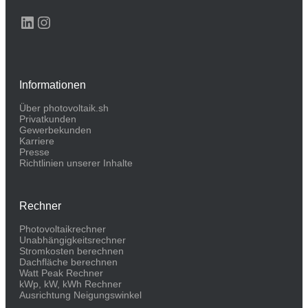
LinkedIn
Instagram
Informationen
Über photovoltaik.sh
Privatkunden
Gewerbekunden
Karriere
Presse
Richtlinien unserer Inhalte
Rechner
Photovoltaikrechner
Unabhängigkeitsrechner
Stromkosten berechnen
Dachfläche berechnen
Watt Peak Rechner
kWp, kW, kWh Rechner
Ausrichtung Neigungswinkel