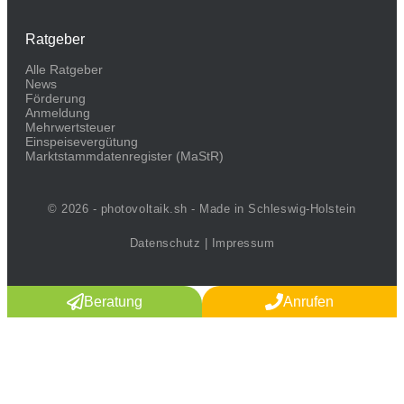
Ratgeber
Alle Ratgeber
News
Förderung
Anmeldung
Mehrwertsteuer
Einspeisevergütung
Marktstammdaten­register (MaStR)
© 2026 - photovoltaik.sh - Made in Schleswig-Holstein
Datenschutz
|
Impressum
Beratung
Anrufen