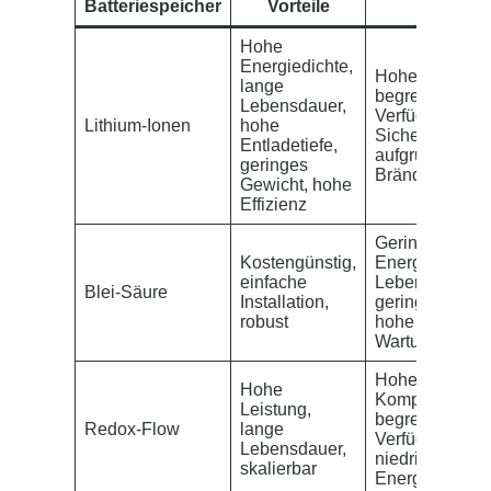
Batteriespeicher
Vorteile
Nachteil
Hohe
Energiedichte,
Hohe
Kosten
,
lange
begrenzte
Lebensdauer,
Verfügbarkeit,
Lithium-Ionen
hohe
Sicherheitsbe
Entladetiefe,
aufgrund von
geringes
Bränden
Gewicht, hohe
Effizienz
Geringe
Kostengünstig,
Energiedichte,
einfache
Lebensdauer,
Blei-Säure
Installation,
geringe Entlade
robust
hohe
Wartungskoste
Hohe Kosten, 
Hohe
Komplexität,
Leistung,
begrenzte
Redox-Flow
lange
Verfügbarkeit,
Lebensdauer,
niedrige
skalierbar
Energiedichte