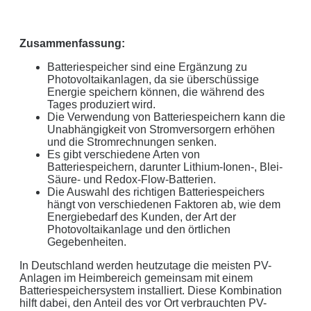
Zusammenfassung:
Batteriespeicher sind eine Ergänzung zu
Photovoltaikanlagen, da sie überschüssige
Geben Sie hier Ihren jährlichen Stromverbrauch an
Energie speichern können, die während des
Tages produziert wird.
kWh
Die Verwendung von Batteriespeichern kann die
Wir empfehlen:
kWp Anlage sowie einen
kWp
Unabhängigkeit von Stromversorgern erhöhen
und die Stromrechnungen senken.
Speicher.
Es gibt verschiedene Arten von
Aktuellen Strompreis anpassen
Batteriespeichern, darunter Lithium-Ionen-, Blei-
€/kWh
Säure- und Redox-Flow-Batterien.
Die Auswahl des richtigen Batteriespeichers
Hinweis:
Dies ist eine Beispielrechnung
hängt von verschiedenen Faktoren ab, wie dem
Energiebedarf des Kunden, der Art der
Photovoltaikanlage und den örtlichen
Dies ist eine beispielhafte Rechnung mit folgender
Gegebenheiten.
Annahme:
In Deutschland werden heutzutage die meisten PV-
Anlagen im Heimbereich gemeinsam mit einem
0
kWh Verbrauch
Batteriespeichersystem installiert. Diese Kombination
hilft dabei, den Anteil des vor Ort verbrauchten PV-
aktuellen Strompreis von
0
Euro