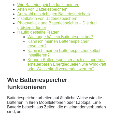
einverstanden. Wir geben Ihre Daten nicht ohne Ihre ausdrückliche
Wie Batteriespeicher funktionieren
Zustimmung an Dritte weiter. Wir verwenden Ihre Daten nicht zu
Arten von Batteriespeichern
Auswahl des richtigen Batteriespeichers
Werbezwecken in Form von Newslettern oder sonstigen
Installation von Batteriespeichern
Werbeformaten.
Photovoltaik und Batteriespeicher – Die drei
größten Irrtümer
REGIONAL. PERSÖNLICH. TYPISCH
Häufig gestellte Fragen:
NORDDEUTSCH.
Wie lange hält ein Batteriespeicher?
Kann ich meinen Batteriespeicher
erweitern?
Sie erhalten einen Anruf von uns innerhalb von
48
Kann ich meinen Batteriespeicher selbst
Stunden.
Getreu unser Markenpersönlichkeit
installieren?
Können Batteriespeicher auch mit anderen
behandeln wir Ihr Anliegen von der ersten Minute an
erneuerbaren Energiequellen wie Windkraft
mit den altbewährten
norddeutschen
kaufmännischen
oder Wasserkraft verwendet werden?
Tugenden.
Wie Batteriespeicher
Aus der Region, für die Region
. Daher arbeiten wir
funktionieren
nur mit regionalen Partnern und exklusiv für unsere
Kunden in Schleswig-Holstein.
Batteriespeicher arbeiten auf ähnliche Weise wie die
Batterien in Ihren Mobiltelefonen oder Laptops. Eine
Ihre Daten in guten Händen:
Batterie besteht aus Zellen, die miteinander verbunden
sind, um