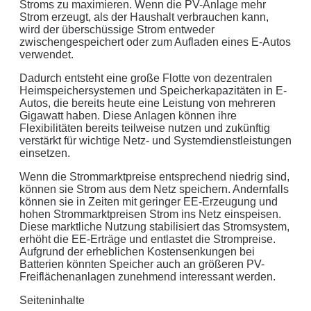
Stroms zu maximieren. Wenn die PV-Anlage mehr
Photovoltaikanlage mit
0
kWp Leistung
Strom erzeugt, als der Haushalt verbrauchen kann,
Stromspeicher mit einer Kapazität von
0
kW
wird der überschüssige Strom entweder
zwischengespeichert oder zum Aufladen eines E-Autos
ergibt ein Autarkiegrad von
0 %
verwendet.
Detailliertere Berechnungen liefert unser
Dadurch entsteht eine große Flotte von dezentralen
Wirtschaftlichkeitsrechner
.
Heimspeichersystemen und Speicherkapazitäten in E-
Autos, die bereits heute eine Leistung von mehreren
Gigawatt haben. Diese Anlagen können ihre
die bis 5000 kWh optimiert ist.
Flexibilitäten bereits teilweise nutzen und zukünftig
Jetzt unverbindliches Angebot erhalten
verstärkt für wichtige Netz- und Systemdienstleistungen
einsetzen.
Bitte lasse dieses Feld leer.
Wenn die Strommarktpreise entsprechend niedrig sind,
können sie Strom aus dem Netz speichern. Andernfalls
können sie in Zeiten mit geringer EE-Erzeugung und
hohen Strommarktpreisen Strom ins Netz einspeisen.
Diese marktliche Nutzung stabilisiert das Stromsystem,
erhöht die EE-Erträge und entlastet die Strompreise.
Aufgrund der erheblichen Kostensenkungen bei
Batterien könnten Speicher auch an größeren PV-
Freiflächenanlagen zunehmend interessant werden.
Mit dem Absenden erklären Sie sich mit der
Datenverarbeitung
Seiteninhalte