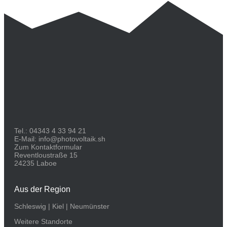
Tel.:
04343 4 33 94 21
E-Mail:
info@photovoltaik.sh
Zum Kontaktformular
Reventloustraße 15
24235 Laboe
Aus der Region
Schleswig
|
Kiel
|
Neumünster
Weitere Standorte