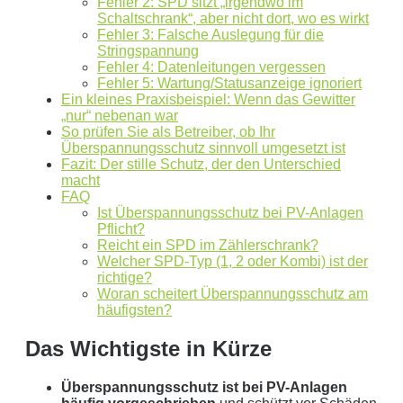
Aus der Region, für die Region
. Daher arbeiten wir
Fehler 2: SPD sitzt „irgendwo im
Schaltschrank“, aber nicht dort, wo es wirkt
nur mit regionalen Partnern und exklusiv für unsere
Fehler 3: Falsche Auslegung für die
Kunden in Schleswig-Holstein.
Stringspannung
Fehler 4: Datenleitungen vergessen
Ihre Daten in guten Händen:
Fehler 5: Wartung/Statusanzeige ignoriert
Ein kleines Praxisbeispiel: Wenn das Gewitter
„nur“ nebenan war
keine Weitergabe an Dritte
So prüfen Sie als Betreiber, ob Ihr
Überspannungsschutz sinnvoll umgesetzt ist
sichere Datenübertragung
Fazit: Der stille Schutz, der den Unterschied
macht
Datenlöschung nach Art. 17 DSGVO
FAQ
Ist Überspannungsschutz bei PV-Anlagen
Pflicht?
Keine Newsletter oder Spam
Reicht ein SPD im Zählerschrank?
Welcher SPD-Typ (1, 2 oder Kombi) ist der
richtige?
Woran scheitert Überspannungsschutz am
häufigsten?
Das Wichtigste in Kürze
Überspannungsschutz ist bei PV-Anlagen