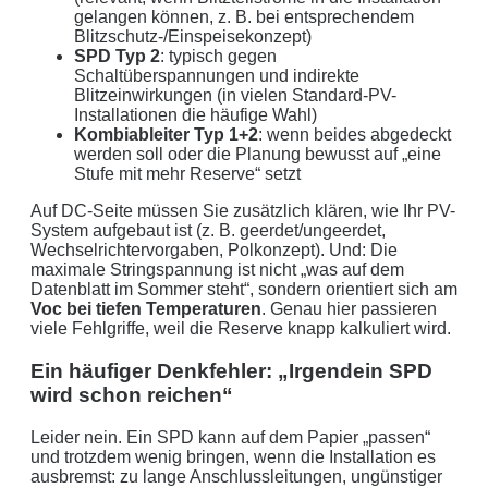
gelangen können, z. B. bei entsprechendem
Blitzschutz-/Einspeisekonzept)
SPD Typ 2
: typisch gegen
Schaltüberspannungen und indirekte
Blitzeinwirkungen (in vielen Standard-PV-
Installationen die häufige Wahl)
Kombiableiter Typ 1+2
: wenn beides abgedeckt
werden soll oder die Planung bewusst auf „eine
Stufe mit mehr Reserve“ setzt
Auf DC-Seite müssen Sie zusätzlich klären, wie Ihr PV-
System aufgebaut ist (z. B. geerdet/ungeerdet,
Wechselrichtervorgaben, Polkonzept). Und: Die
maximale Stringspannung ist nicht „was auf dem
Datenblatt im Sommer steht“, sondern orientiert sich am
Voc bei tiefen Temperaturen
. Genau hier passieren
viele Fehlgriffe, weil die Reserve knapp kalkuliert wird.
Ein häufiger Denkfehler: „Irgendein SPD
wird schon reichen“
Leider nein. Ein SPD kann auf dem Papier „passen“
und trotzdem wenig bringen, wenn die Installation es
ausbremst: zu lange Anschlussleitungen, ungünstiger