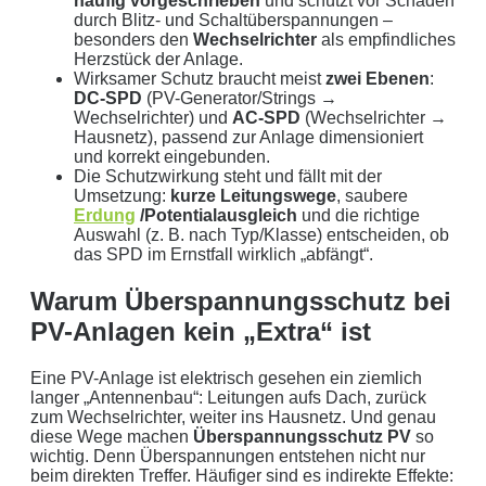
häufig vorgeschrieben
und schützt vor Schäden
durch Blitz- und Schaltüberspannungen –
besonders den
Wechselrichter
als empfindliches
Herzstück der Anlage.
Wirksamer Schutz braucht meist
zwei Ebenen
:
DC-SPD
(PV-Generator/Strings →
Wechselrichter) und
AC-SPD
(Wechselrichter →
Hausnetz), passend zur Anlage dimensioniert
und korrekt eingebunden.
Die Schutzwirkung steht und fällt mit der
Umsetzung:
kurze Leitungswege
, saubere
Erdung
/Potentialausgleich
und die richtige
Auswahl (z. B. nach Typ/Klasse) entscheiden, ob
das SPD im Ernstfall wirklich „abfängt“.
Warum Überspannungsschutz bei
PV-Anlagen kein „Extra“ ist
Eine PV-Anlage ist elektrisch gesehen ein ziemlich
langer „Antennenbau“: Leitungen aufs Dach, zurück
zum Wechselrichter, weiter ins Hausnetz. Und genau
diese Wege machen
Überspannungsschutz PV
so
wichtig. Denn Überspannungen entstehen nicht nur
beim direkten Treffer. Häufiger sind es indirekte Effekte: