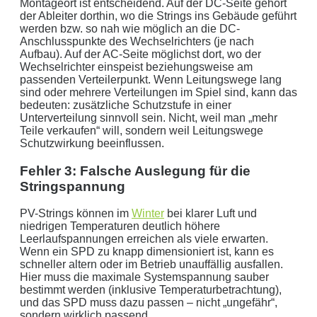
Montageort ist entscheidend. Auf der DC-Seite gehört
der Ableiter dorthin, wo die Strings ins Gebäude geführt
werden bzw. so nah wie möglich an die DC-
Anschlusspunkte des Wechselrichters (je nach
Aufbau). Auf der AC-Seite möglichst dort, wo der
Wechselrichter einspeist beziehungsweise am
passenden Verteilerpunkt. Wenn Leitungswege lang
sind oder mehrere Verteilungen im Spiel sind, kann das
bedeuten: zusätzliche Schutzstufe in einer
Unterverteilung sinnvoll sein. Nicht, weil man „mehr
Teile verkaufen“ will, sondern weil Leitungswege
Schutzwirkung beeinflussen.
Fehler 3: Falsche Auslegung für die
Stringspannung
PV-Strings können im
Winter
bei klarer Luft und
niedrigen Temperaturen deutlich höhere
Leerlaufspannungen erreichen als viele erwarten.
Wenn ein SPD zu knapp dimensioniert ist, kann es
schneller altern oder im Betrieb unauffällig ausfallen.
Hier muss die maximale Systemspannung sauber
bestimmt werden (inklusive Temperaturbetrachtung),
und das SPD muss dazu passen – nicht „ungefähr“,
sondern wirklich passend.