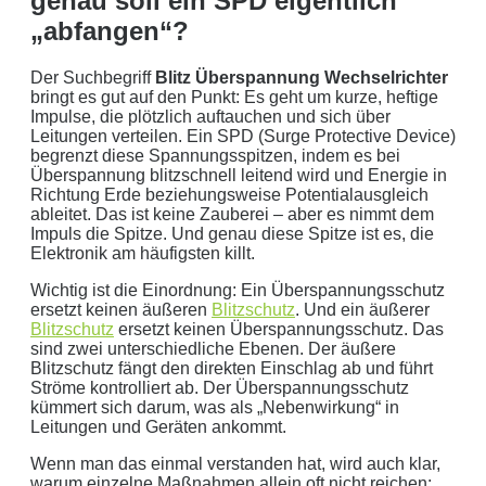
genau soll ein SPD eigentlich
„abfangen“?
Der Suchbegriff
Blitz Überspannung Wechselrichter
bringt es gut auf den Punkt: Es geht um kurze, heftige
Impulse, die plötzlich auftauchen und sich über
Leitungen verteilen. Ein SPD (Surge Protective Device)
begrenzt diese Spannungsspitzen, indem es bei
Überspannung blitzschnell leitend wird und Energie in
Richtung Erde beziehungsweise Potentialausgleich
ableitet. Das ist keine Zauberei – aber es nimmt dem
Impuls die Spitze. Und genau diese Spitze ist es, die
Elektronik am häufigsten killt.
Wichtig ist die Einordnung: Ein Überspannungsschutz
ersetzt keinen äußeren
Blitzschutz
. Und ein äußerer
Blitzschutz
ersetzt keinen Überspannungsschutz. Das
sind zwei unterschiedliche Ebenen. Der äußere
Blitzschutz fängt den direkten Einschlag ab und führt
Ströme kontrolliert ab. Der Überspannungsschutz
kümmert sich darum, was als „Nebenwirkung“ in
Leitungen und Geräten ankommt.
Wenn man das einmal verstanden hat, wird auch klar,
warum einzelne Maßnahmen allein oft nicht reichen: