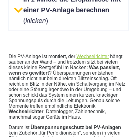
einer PV-Anlage berechnen
(
klicken
)
Die PV-Anlage ist montiert, der
Wechselrichter
hängt
sauber an der Wand – und trotzdem sitzt bei vielen
dieses kleine Restgefühl im Nacken:
Was passiert,
wenn es gewittert
? Überspannungen entstehen
Geben Sie hier Ihren jährlichen Stromverbrauch an
nämlich nicht nur beim direkten Blitzeinschlag. Oft
reicht ein Blitz in der Nähe, ein Schaltvorgang im Netz
kWh
oder eine Störung irgendwo in der Umgebung – und
Wir empfehlen:
kWp Anlage sowie einen
kWp
schon schickt das System einen kurzen, knackigen
Speicher.
Spannungspuls durch die Leitungen. Genau solche
Momente treffen empfindliche Elektronik:
Aktuellen Strompreis anpassen
Wechselrichter
, Datenlogger, Zählertechnik,
€/kWh
manchmal sogar Geräte im Haus.
Hinweis:
Dies ist eine Beispielrechnung
Darum ist
Überspannungsschutz bei PV-Anlagen
kein Zubehör „für Perfektionisten“, sondern in vielen