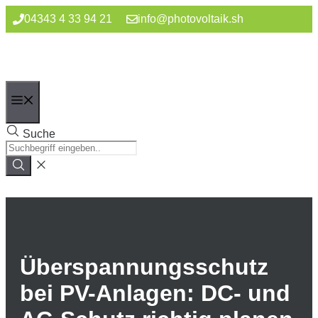
Zum
04343 4 33 94 21
info@photovoltaik.sh
Inhalt
springen
Menü
Suche
Überspannungsschutz
bei PV-Anlagen: DC- und