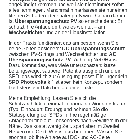
angekündigt kommen und weil sie nicht immer sofort
alles lahmlegen. Manchmal hinterlassen sie nur einen
kleinen Schaden, der später groß wird. Genau darum
ist
Überspannungsschutz PV
so entscheidend: Er
schützt Ihre Anlage dort, wo es weh tut – am
Wechselrichter
und an der Hausinstallation.
In der Praxis funktioniert das am besten, wenn Sie
beide Seiten absichern:
DC Überspannungsschutz
zwischen PV-Strings und Wechselrichter und
AC
Überspannungsschutz PV
Richtung Netz/Haus.
Dazu kommt das, was viele unterschätzen: kurze
Leitungswege, sauberer Potentialausgleich und ein
SPD, das wirklich zur Auslegung passt. Ein „irgendein
SPD Photovoltaik
“ ist eben kein Konzept, sondern
höchstens ein Häkchen auf einer Liste.
Meine Empfehlung: Lassen Sie sich die
Schutzarchitektur einmal in normalen Worten erklären
(Typ, Einbauort, Erdung) und nehmen Sie die
Statusprüfung der SPDs in Ihre regelmäßige
Anlagenroutine auf – besonders nach Gewittern in der
Nähe. Das kostet wenig Zeit, spart aber im Zweifel
Nerven und Geld. Wie ist das bei Ihnen: Wissen Sie
spontan, ob Ihre Anlage auf DC- und AC-Seite