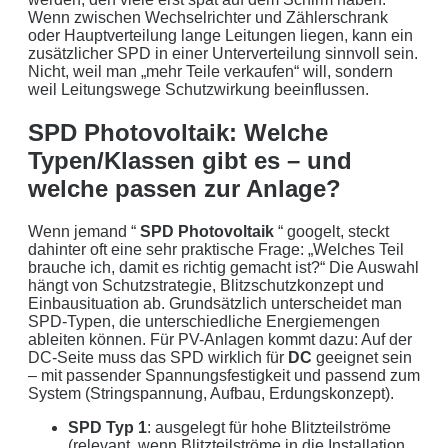
Wenn zwischen Wechselrichter und Zählerschrank
oder Hauptverteilung lange Leitungen liegen, kann ein
zusätzlicher SPD in einer Unterverteilung sinnvoll sein.
Nicht, weil man „mehr Teile verkaufen“ will, sondern
weil Leitungswege Schutzwirkung beeinflussen.
SPD Photovoltaik: Welche
Typen/Klassen gibt es – und
welche passen zur Anlage?
Wenn jemand “
SPD Photovoltaik
“ googelt, steckt
dahinter oft eine sehr praktische Frage: „Welches Teil
brauche ich, damit es richtig gemacht ist?“ Die Auswahl
hängt von Schutzstrategie, Blitzschutzkonzept und
Einbausituation ab. Grundsätzlich unterscheidet man
SPD-Typen, die unterschiedliche Energiemengen
ableiten können. Für PV-Anlagen kommt dazu: Auf der
DC-Seite muss das SPD wirklich für
DC
geeignet sein
– mit passender Spannungsfestigkeit und passend zum
System (Stringspannung, Aufbau, Erdungskonzept).
SPD Typ 1
: ausgelegt für hohe Blitzteilströme
(relevant, wenn Blitzteilströme in die Installation