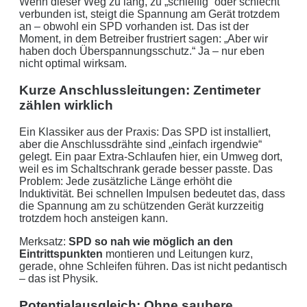
Wenn dieser Weg zu lang, zu „schleifig“ oder schlecht
verbunden ist, steigt die Spannung am Gerät trotzdem
an – obwohl ein SPD vorhanden ist. Das ist der
Moment, in dem Betreiber frustriert sagen: „Aber wir
haben doch Überspannungsschutz.“ Ja – nur eben
nicht optimal wirksam.
Kurze Anschlussleitungen: Zentimeter
zählen wirklich
Ein Klassiker aus der Praxis: Das SPD ist installiert,
aber die Anschlussdrähte sind „einfach irgendwie“
gelegt. Ein paar Extra-Schlaufen hier, ein Umweg dort,
weil es im Schaltschrank gerade besser passte. Das
Problem: Jede zusätzliche Länge erhöht die
Induktivität. Bei schnellen Impulsen bedeutet das, dass
die Spannung am zu schützenden Gerät kurzzeitig
trotzdem hoch ansteigen kann.
Merksatz:
SPD so nah wie möglich an den
Eintrittspunkten
montieren und Leitungen kurz,
gerade, ohne Schleifen führen. Das ist nicht pedantisch
– das ist Physik.
Potentialausgleich: Ohne saubere