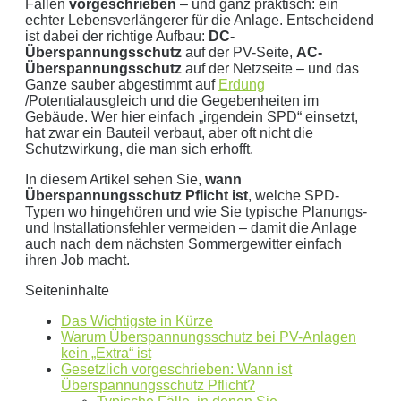
Fällen
vorgeschrieben
– und ganz praktisch: ein
Dies ist eine beispielhafte Rechnung mit folgender
echter Lebensverlängerer für die Anlage. Entscheidend
ist dabei der richtige Aufbau:
DC-
Annahme:
Überspannungsschutz
auf der PV-Seite,
AC-
Überspannungsschutz
auf der Netzseite – und das
0
kWh Verbrauch
Ganze sauber abgestimmt auf
Erdung
aktuellen Strompreis von
0
Euro
/Potentialausgleich und die Gegebenheiten im
Gebäude. Wer hier einfach „irgendein SPD“ einsetzt,
Photovoltaikanlage mit
0
kWp Leistung
hat zwar ein Bauteil verbaut, aber oft nicht die
Stromspeicher mit einer Kapazität von
0
kW
Schutzwirkung, die man sich erhofft.
ergibt ein Autarkiegrad von
0 %
In diesem Artikel sehen Sie,
wann
Überspannungsschutz Pflicht ist
, welche SPD-
Detailliertere Berechnungen liefert unser
Typen wo hingehören und wie Sie typische Planungs-
Wirtschaftlichkeitsrechner
.
und Installationsfehler vermeiden – damit die Anlage
auch nach dem nächsten Sommergewitter einfach
ihren Job macht.
die bis 5000 kWh optimiert ist.
Jetzt unverbindliches Angebot erhalten
Seiteninhalte
Bitte lasse dieses Feld leer.
Das Wichtigste in Kürze
Warum Überspannungsschutz bei PV-Anlagen
kein „Extra“ ist
Gesetzlich vorgeschrieben: Wann ist
Überspannungsschutz Pflicht?