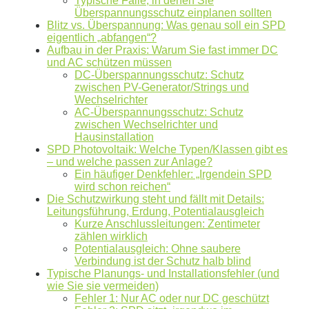
Typische Fälle, in denen Sie
Überspannungsschutz einplanen sollten
Blitz vs. Überspannung: Was genau soll ein SPD
eigentlich „abfangen“?
Aufbau in der Praxis: Warum Sie fast immer DC
und AC schützen müssen
Mit dem Absenden erklären Sie sich mit der
Datenverarbeitung
DC-Überspannungsschutz: Schutz
zwischen PV-Generator/Strings und
einverstanden. Wir geben Ihre Daten nicht ohne Ihre ausdrückliche
Wechselrichter
Zustimmung an Dritte weiter. Wir verwenden Ihre Daten nicht zu
AC-Überspannungsschutz: Schutz
Werbezwecken in Form von Newslettern oder sonstigen
zwischen Wechselrichter und
Hausinstallation
Werbeformaten.
SPD Photovoltaik: Welche Typen/Klassen gibt es
– und welche passen zur Anlage?
REGIONAL. PERSÖNLICH. TYPISCH
Ein häufiger Denkfehler: „Irgendein SPD
NORDDEUTSCH.
wird schon reichen“
Die Schutzwirkung steht und fällt mit Details:
Leitungsführung, Erdung, Potentialausgleich
Sie erhalten einen Anruf von uns innerhalb von
48
Kurze Anschlussleitungen: Zentimeter
Stunden.
Getreu unser Markenpersönlichkeit
zählen wirklich
behandeln wir Ihr Anliegen von der ersten Minute an
Potentialausgleich: Ohne saubere
Verbindung ist der Schutz halb blind
mit den altbewährten
norddeutschen
kaufmännischen
Typische Planungs- und Installationsfehler (und
Tugenden.
wie Sie sie vermeiden)
Fehler 1: Nur AC oder nur DC geschützt