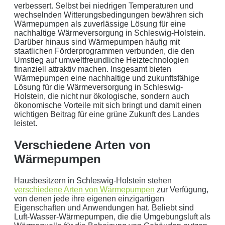
verbessert. Selbst bei niedrigen Temperaturen und
NORDDEUTSCH.
wechselnden Witterungsbedingungen bewähren sich
Wärmepumpen als zuverlässige Lösung für eine
Sie erhalten einen Anruf von uns innerhalb von
48
nachhaltige Wärmeversorgung in Schleswig-Holstein.
Darüber hinaus sind Wärmepumpen häufig mit
Stunden.
Getreu unser Markenpersönlichkeit
staatlichen Förderprogrammen verbunden, die den
behandeln wir Ihr Anliegen von der ersten Minute an
Umstieg auf umweltfreundliche Heiztechnologien
mit den altbewährten
norddeutschen
kaufmännischen
finanziell attraktiv machen. Insgesamt bieten
Wärmepumpen eine nachhaltige und zukunftsfähige
Tugenden.
Lösung für die Wärmeversorgung in Schleswig-
Holstein, die nicht nur ökologische, sondern auch
Aus der Region, für die Region
. Daher arbeiten wir
ökonomische Vorteile mit sich bringt und damit einen
nur mit regionalen Partnern und exklusiv für unsere
wichtigen Beitrag für eine grüne Zukunft des Landes
leistet.
Kunden in Schleswig-Holstein.
Verschiedene Arten von
Ihre Daten in guten Händen:
Wärmepumpen
keine Weitergabe an Dritte
Hausbesitzern in Schleswig-Holstein stehen
sichere Datenübertragung
verschiedene Arten von Wärmepumpen
zur Verfügung,
von denen jede ihre eigenen einzigartigen
Eigenschaften und Anwendungen hat. Beliebt sind
Datenlöschung nach Art. 17 DSGVO
Luft-Wasser-Wärmepumpen, die die Umgebungsluft als