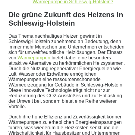
Wirtschaftlichkeitsrechner
.
Wärmepumpe in Schleswig-Holstein?
Die grüne Zukunft des Heizens in
die bis 5000 kWh optimiert ist.
Jetzt unverbindliches Angebot erhalten
Schleswig-Holstein
Bitte lasse dieses Feld leer.
Das Thema nachhaltiges Heizen gewinnt in
Schleswig-Holstein zunehmend an Bedeutung, denn
immer mehr Menschen und Unternehmen entscheiden
sich für umweltfreundliche Heizlösungen. Der Einsatz
von
Wärmepumpen
bietet dabei eine besonders
attraktive Alternative zu herkömmlichen Heizsystemen.
Durch die Nutzung regenerativer Energiequellen wie
Luft, Wasser oder Erdwärme ermöglichen
Wärmepumpen eine ressourcenschonende
Wärmeerzeugung für Gebäude in Schleswig-Holstein.
Diese innovative Technologie trägt nicht nur zur
Mit dem Absenden erklären Sie sich mit der
Datenverarbeitung
Reduzierung des CO2-Ausstoßes und zur Entlastung
einverstanden. Wir geben Ihre Daten nicht ohne Ihre ausdrückliche
der Umwelt bei, sondern bietet eine Reihe weiterer
Vorteile.
Zustimmung an Dritte weiter. Wir verwenden Ihre Daten nicht zu
Werbezwecken in Form von Newslettern oder sonstigen
Durch ihre hohe Effizienz und Zuverlässigkeit können
Werbeformaten.
Wärmepumpen zu erheblichen Energieeinsparungen
führen, was wiederum die Heizkosten senkt und die
Wirtschaftlichkeit für Hausbesitzer und Unternehmen
REGIONAL. PERSÖNLICH. TYPISCH