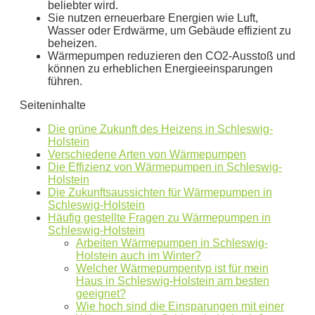
Geben Sie hier Ihren jährlichen Stromverbrauch an
beliebter wird.
Sie nutzen erneuerbare Energien wie Luft,
kWh
Wasser oder Erdwärme, um Gebäude effizient zu
Wir empfehlen:
kWp Anlage sowie einen
kWp
beheizen.
Wärmepumpen reduzieren den CO2-Ausstoß und
Speicher.
können zu erheblichen Energieeinsparungen
Aktuellen Strompreis anpassen
führen.
€/kWh
Seiteninhalte
Hinweis:
Dies ist eine Beispielrechnung
Die grüne Zukunft des Heizens in Schleswig-
Holstein
Verschiedene Arten von Wärmepumpen
Dies ist eine beispielhafte Rechnung mit folgender
Die Effizienz von Wärmepumpen in Schleswig-
Annahme:
Holstein
Die Zukunftsaussichten für Wärmepumpen in
0
kWh Verbrauch
Schleswig-Holstein
Häufig gestellte Fragen zu Wärmepumpen in
aktuellen Strompreis von
0
Euro
Schleswig-Holstein
Photovoltaikanlage mit
0
kWp Leistung
Arbeiten Wärmepumpen in Schleswig-
Stromspeicher mit einer Kapazität von
0
kW
Holstein auch im Winter?
Welcher Wärmepumpentyp ist für mein
ergibt ein Autarkiegrad von
0 %
Haus in Schleswig-Holstein am besten
geeignet?
Detailliertere Berechnungen liefert unser
Wie hoch sind die Einsparungen mit einer