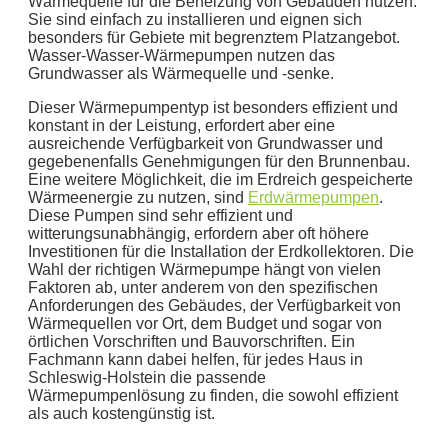
Wärmequelle für die Beheizung von Gebäuden nutzen.
Keine Newsletter oder Spam
Sie sind einfach zu installieren und eignen sich
besonders für Gebiete mit begrenztem Platzangebot.
Wasser-Wasser-Wärmepumpen nutzen das
Grundwasser als Wärmequelle und -senke.
Dieser Wärmepumpentyp ist besonders effizient und
konstant in der Leistung, erfordert aber eine
ausreichende Verfügbarkeit von Grundwasser und
gegebenenfalls Genehmigungen für den Brunnenbau.
Eine weitere Möglichkeit, die im Erdreich gespeicherte
Wärmeenergie zu nutzen, sind
Erdwärmepumpen
.
Diese Pumpen sind sehr effizient und
witterungsunabhängig, erfordern aber oft höhere
Investitionen für die Installation der Erdkollektoren. Die
Wahl der richtigen Wärmepumpe hängt von vielen
Faktoren ab, unter anderem von den spezifischen
Anforderungen des Gebäudes, der Verfügbarkeit von
Wärmequellen vor Ort, dem Budget und sogar von
örtlichen Vorschriften und Bauvorschriften. Ein
Fachmann kann dabei helfen, für jedes Haus in
Schleswig-Holstein die passende
Wärmepumpenlösung zu finden, die sowohl effizient
als auch kostengünstig ist.