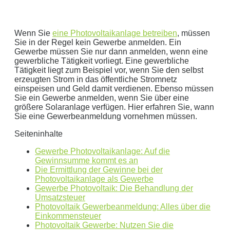
Wenn Sie
eine Photovoltaikanlage betreiben
, müssen
Sie in der Regel kein Gewerbe anmelden. Ein
Gewerbe müssen Sie nur dann anmelden, wenn eine
gewerbliche Tätigkeit vorliegt. Eine gewerbliche
Geben Sie hier Ihren jährlichen Stromverbrauch an
Tätigkeit liegt zum Beispiel vor, wenn Sie den selbst
erzeugten Strom in das öffentliche Stromnetz
kWh
einspeisen und Geld damit verdienen. Ebenso müssen
Wir empfehlen:
kWp Anlage sowie einen
kWp
Sie ein Gewerbe anmelden, wenn Sie über eine
Speicher.
größere Solaranlage verfügen. Hier erfahren Sie, wann
Sie eine Gewerbeanmeldung vornehmen müssen.
Aktuellen Strompreis anpassen
€/kWh
Seiteninhalte
Hinweis:
Dies ist eine Beispielrechnung
Gewerbe Photovoltaikanlage: Auf die
Gewinnsumme kommt es an
Die Ermittlung der Gewinne bei der
Dies ist eine beispielhafte Rechnung mit folgender
Photovoltaikanlage als Gewerbe
Gewerbe Photovoltaik: Die Behandlung der
Annahme:
Umsatzsteuer
Photovoltaik Gewerbeanmeldung: Alles über die
0
kWh Verbrauch
Einkommensteuer
Photovoltaik Gewerbe: Nutzen Sie die
aktuellen Strompreis von
0
Euro