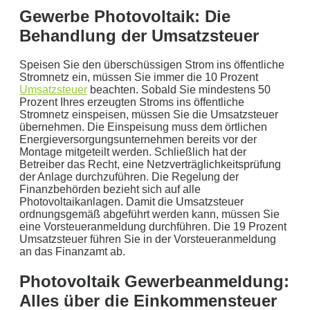
keine Weitergabe an Dritte
Gewerbe Photovoltaik: Die
Behandlung der Umsatzsteuer
sichere Datenübertragung
Speisen Sie den überschüssigen Strom ins öffentliche
Datenlöschung nach Art. 17 DSGVO
Stromnetz ein, müssen Sie immer die 10 Prozent
Umsatzsteuer
beachten. Sobald Sie mindestens 50
Keine Newsletter oder Spam
Prozent Ihres erzeugten Stroms ins öffentliche
Stromnetz einspeisen, müssen Sie die Umsatzsteuer
übernehmen. Die Einspeisung muss dem örtlichen
Energieversorgungsunternehmen bereits vor der
Montage mitgeteilt werden. Schließlich hat der
Betreiber das Recht, eine Netzverträglichkeitsprüfung
der Anlage durchzuführen. Die Regelung der
Finanzbehörden bezieht sich auf alle
Photovoltaikanlagen. Damit die Umsatzsteuer
ordnungsgemäß abgeführt werden kann, müssen Sie
eine Vorsteueranmeldung durchführen. Die 19 Prozent
Umsatzsteuer führen Sie in der Vorsteueranmeldung
an das Finanzamt ab.
Photovoltaik Gewerbeanmeldung:
Alles über die Einkommensteuer