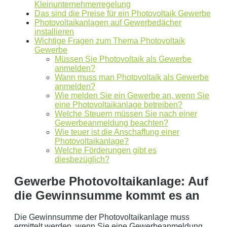
Kleinunternehmerregelung
Photovoltaikanlage mit
0
kWp Leistung
Das sind die Preise für ein Photovoltaik Gewerbe
Stromspeicher mit einer Kapazität von
0
kW
Photovoltaikanlagen auf Gewerbedächer
installieren
ergibt ein Autarkiegrad von
0 %
Wichtige Fragen zum Thema Photovoltaik
Gewerbe
Detailliertere Berechnungen liefert unser
Müssen Sie Photovoltaik als Gewerbe
Wirtschaftlichkeitsrechner
.
anmelden?
Wann muss man Photovoltaik als Gewerbe
anmelden?
die bis 5000 kWh optimiert ist.
Wie melden Sie ein Gewerbe an, wenn Sie
Jetzt unverbindliches Angebot erhalten
eine Photovoltaikanlage betreiben?
Welche Steuern müssen Sie nach einer
Bitte lasse dieses Feld leer.
Gewerbeanmeldung beachten?
Wie teuer ist die Anschaffung einer
Photovoltaikanlage?
Welche Förderungen gibt es
diesbezüglich?
Gewerbe Photovoltaikanlage: Auf
die Gewinnsumme kommt es an
Die Gewinnsumme der Photovoltaikanlage muss
Mit dem Absenden erklären Sie sich mit der
Datenverarbeitung
ermittelt werden, wenn Sie eine Gewerbeanmeldung