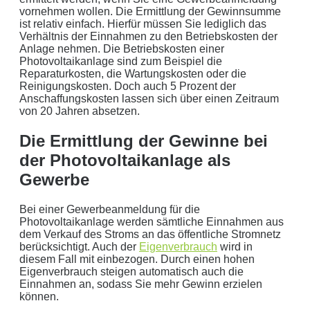
einverstanden. Wir geben Ihre Daten nicht ohne Ihre ausdrückliche
vornehmen wollen. Die Ermittlung der Gewinnsumme
Zustimmung an Dritte weiter. Wir verwenden Ihre Daten nicht zu
ist relativ einfach. Hierfür müssen Sie lediglich das
Verhältnis der Einnahmen zu den Betriebskosten der
Werbezwecken in Form von Newslettern oder sonstigen
Anlage nehmen. Die Betriebskosten einer
Werbeformaten.
Photovoltaikanlage sind zum Beispiel die
Reparaturkosten, die Wartungskosten oder die
REGIONAL. PERSÖNLICH. TYPISCH
Reinigungskosten. Doch auch 5 Prozent der
Anschaffungskosten lassen sich über einen Zeitraum
NORDDEUTSCH.
von 20 Jahren absetzen.
Sie erhalten einen Anruf von uns innerhalb von
48
Die Ermittlung der Gewinne bei
Stunden.
Getreu unser Markenpersönlichkeit
der Photovoltaikanlage als
behandeln wir Ihr Anliegen von der ersten Minute an
Gewerbe
mit den altbewährten
norddeutschen
kaufmännischen
Tugenden.
Bei einer Gewerbeanmeldung für die
Photovoltaikanlage werden sämtliche Einnahmen aus
Aus der Region, für die Region
. Daher arbeiten wir
dem Verkauf des Stroms an das öffentliche Stromnetz
nur mit regionalen Partnern und exklusiv für unsere
berücksichtigt. Auch der
Eigenverbrauch
wird in
diesem Fall mit einbezogen. Durch einen hohen
Kunden in Schleswig-Holstein.
Eigenverbrauch steigen automatisch auch die
Einnahmen an, sodass Sie mehr Gewinn erzielen
Ihre Daten in guten Händen:
können.