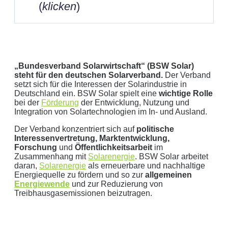
(
klicken
)
„Bundesverband Solarwirtschaft“ (BSW Solar)
steht für den deutschen Solarverband.
Der Verband
setzt sich für die Interessen der Solarindustrie in
Deutschland ein. BSW Solar spielt eine
wichtige Rolle
Geben Sie hier Ihren jährlichen Stromverbrauch an
bei der
Förderung
der Entwicklung, Nutzung und
Integration von Solartechnologien im In- und Ausland.
kWh
Wir empfehlen:
kWp Anlage sowie einen
kWp
Der Verband konzentriert sich auf
politische
Interessenvertretung, Marktentwicklung,
Speicher.
Forschung
und
Öffentlichkeitsarbeit
im
Aktuellen Strompreis anpassen
Zusammenhang mit
Solarenergie
. BSW Solar arbeitet
€/kWh
daran,
Solarenergie
als erneuerbare und nachhaltige
Energiequelle zu fördern und so zur
allgemeinen
Hinweis:
Dies ist eine Beispielrechnung
Energiewende
und zur Reduzierung von
Treibhausgasemissionen beizutragen.
Dies ist eine beispielhafte Rechnung mit folgender
Annahme: