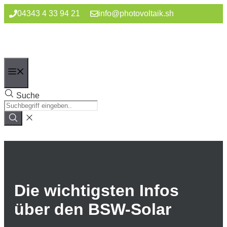
Zum
04343 4 33 94 21
info@photovoltaik.sh
Inhalt
springen
Menü
Suche
Die wichtigsten Infos
über den BSW-Solar