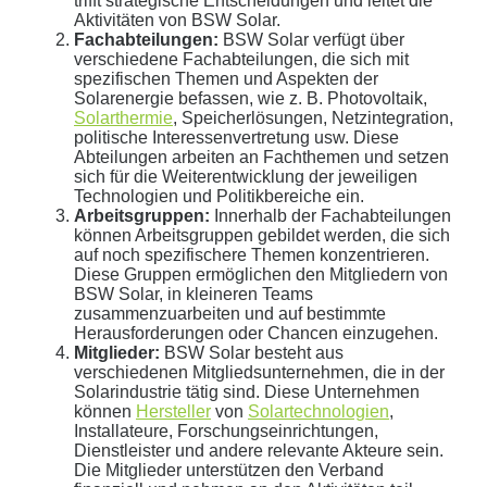
trifft strategische Entscheidungen und leitet die
Aktivitäten von BSW Solar.
Ihre Daten in guten Händen:
Fachabteilungen:
BSW Solar verfügt über
verschiedene Fachabteilungen, die sich mit
spezifischen Themen und Aspekten der
keine Weitergabe an Dritte
Solarenergie befassen, wie z. B. Photovoltaik,
Solarthermie
, Speicherlösungen, Netzintegration,
sichere Datenübertragung
politische Interessenvertretung usw. Diese
Abteilungen arbeiten an Fachthemen und setzen
Datenlöschung nach Art. 17 DSGVO
sich für die Weiterentwicklung der jeweiligen
Technologien und Politikbereiche ein.
Arbeitsgruppen:
Innerhalb der Fachabteilungen
Keine Newsletter oder Spam
können Arbeitsgruppen gebildet werden, die sich
auf noch spezifischere Themen konzentrieren.
Diese Gruppen ermöglichen den Mitgliedern von
BSW Solar, in kleineren Teams
zusammenzuarbeiten und auf bestimmte
Herausforderungen oder Chancen einzugehen.
Mitglieder:
BSW Solar besteht aus
verschiedenen Mitgliedsunternehmen, die in der
Solarindustrie tätig sind. Diese Unternehmen
können
Hersteller
von
Solartechnologien
,
Installateure, Forschungseinrichtungen,
Dienstleister und andere relevante Akteure sein.
Die Mitglieder unterstützen den Verband