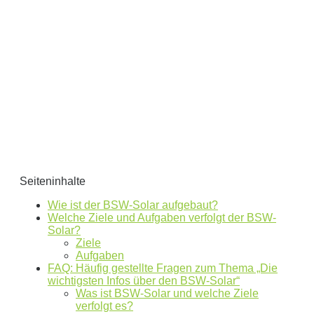
0
kWh Verbrauch
aktuellen Strompreis von
0
Euro
Photovoltaikanlage mit
0
kWp Leistung
Stromspeicher mit einer Kapazität von
0
kW
ergibt ein Autarkiegrad von
0 %
Detailliertere Berechnungen liefert unser
Wirtschaftlichkeitsrechner
.
die bis 5000 kWh optimiert ist.
Seiteninhalte
Jetzt unverbindliches Angebot erhalten
Wie ist der BSW-Solar aufgebaut?
Bitte lasse dieses Feld leer.
Welche Ziele und Aufgaben verfolgt der BSW-
Solar?
Ziele
Aufgaben
FAQ: Häufig gestellte Fragen zum Thema „Die
wichtigsten Infos über den BSW-Solar“
Was ist BSW-Solar und welche Ziele
verfolgt es?