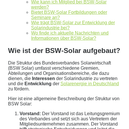
Wie kann ich Mitglied bei BSW-Solar
werden?
Bietet BSW-Solar Fortbildungen oder
Mit dem Absenden erklären Sie sich mit der
Datenverarbeitung
Seminare an?
einverstanden. Wir geben Ihre Daten nicht ohne Ihre ausdrückliche
Wie trägt BSW-Solar zur Entwicklung der
Solarindustrie bei?
Zustimmung an Dritte weiter. Wir verwenden Ihre Daten nicht zu
Wo finde ich aktuelle Nachrichten und
Werbezwecken in Form von Newslettern oder sonstigen
Informationen über BSW-Solar?
Werbeformaten.
Wie ist der BSW-Solar aufgebaut?
REGIONAL. PERSÖNLICH. TYPISCH
NORDDEUTSCH.
Die Struktur des Bundesverbandes Solarwirtschaft
(BSW Solar) umfasst verschiedene Gremien,
Sie erhalten einen Anruf von uns innerhalb von
48
Abteilungen und Organisationsbereiche, die dazu
dienen, die
Interessen
der Solarindustrie zu vertreten
Stunden.
Getreu unser Markenpersönlichkeit
und die
Entwicklung
der
Solarenergie in Deutschland
behandeln wir Ihr Anliegen von der ersten Minute an
zu fördern.
mit den altbewährten
norddeutschen
kaufmännischen
Hier ist eine allgemeine Beschreibung der Struktur von
Tugenden.
BSW Solar:
Aus der Region, für die Region
. Daher arbeiten wir
Vorstand:
Der Vorstand ist das Leitungsgremium
des Verbandes und setzt sich aus Vertretern der
nur mit regionalen Partnern und exklusiv für unsere
Mitgliedsunternehmen zusammen. Der Vorstand
Kunden in Schleswig-Holstein.