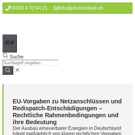
Zum
04343 4 33 94 21
info@photovoltaik.sh
Inhalt
springen
Menü
Suche
EU-Vorgaben zu Netzanschlüssen und
Redispatch-Entschädigungen –
Rechtliche Rahmenbedingungen und
ihre Bedeutung
Der Ausbau erneuerbarer Energien in Deutschland
hängt maßgeblich von klaren rechtlichen Vorgaben