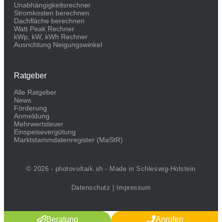
Unabhängigkeitsrechner
Stromkosten berechnen
Dachfläche berechnen
Watt Peak Rechner
kWp, kW, kWh Rechner
Ausrichtung Neigungswinkel
Ratgeber
Alle Ratgeber
News
Förderung
Anmeldung
Mehrwertsteuer
Einspeisevergütung
Marktstammdaten­register (MaStR)
© 2026 - photovoltaik.sh - Made in Schleswig-Holstein
Datenschutz
|
Impressum
Beratung
Anrufen