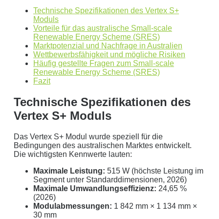
Technische Spezifikationen des Vertex S+
Dies ist eine beispielhafte Rechnung mit folgender
Moduls
Vorteile für das australische Small-scale
Annahme:
Renewable Energy Scheme (SRES)
Marktpotenzial und Nachfrage in Australien
0
kWh Verbrauch
Wettbewerbsfähigkeit und mögliche Risiken
Häufig gestellte Fragen zum Small-scale
aktuellen Strompreis von
0
Euro
Renewable Energy Scheme (SRES)
Photovoltaikanlage mit
0
kWp Leistung
Fazit
Stromspeicher mit einer Kapazität von
0
kW
Technische Spezifikationen des
ergibt ein Autarkiegrad von
0 %
Vertex S+ Moduls
Detailliertere Berechnungen liefert unser
Wirtschaftlichkeitsrechner
.
Das Vertex S+ Modul wurde speziell für die
Bedingungen des australischen Marktes entwickelt.
die bis 5000 kWh optimiert ist.
Die wichtigsten Kennwerte lauten:
Jetzt unverbindliches Angebot erhalten
Maximale Leistung:
515 W (höchste Leistung im
Segment unter Standarddimensionen, 2026)
Bitte lasse dieses Feld leer.
Maximale Umwandlungseffizienz:
24,65 %
(2026)
Modulabmessungen:
1 842 mm × 1 134 mm ×
30 mm