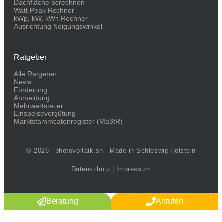
Dachfläche berechnen
Watt Peak Rechner
kWp, kW, kWh Rechner
Ausrichtung Neigungswinkel
Ratgeber
Alle Ratgeber
News
Förderung
Anmeldung
Mehrwertsteuer
Einspeisevergütung
Marktstammdaten­register (MaStR)
© 2026 - photovoltaik.sh - Made in Schleswig-Holstein
Datenschutz
|
Impressum
Beratung
Anrufen