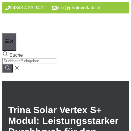
Zum
04343 4 33 94 21
info@photovoltaik.sh
Inhalt
springen
Menü
Suche
Trina Solar Vertex S+
Modul: Leistungsstarker