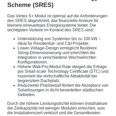
Scheme (SRES)
Aus der Region, für die Region
. Daher arbeiten wir
nur mit regionalen Partnern und exklusiv für unsere
Das Vertex S+ Modul ist optimal auf die Anforderungen
Kunden in Schleswig-Holstein.
des SRES abgestimmt, das finanzielle Anreize für
kleinere erneuerbare Energiesysteme bietet. Die
Ihre Daten in guten Händen:
wichtigsten Vorteile im Kontext des SRES sind:
Unterstützung von Systemen bis zu 100 kW –
keine Weitergabe an Dritte
ideal für Residential- und C&I-Projekte.
Lower-Voltage-Design ermöglicht flexiblere
sichere Datenübertragung
String-Dimensionierung und erleichtert die
Integration in verschiedene Wechselrichter-
Datenlöschung nach Art. 17 DSGVO
Konfigurationen.
Höhere Watt-Pro-Modul-Rate steigert die Erträge
Keine Newsletter oder Spam
pro Small-scale Technology Certificate (STC) und
maximiert die wirtschaftliche Attraktivität bei
begrenztem Dachplatz.
Reduzierter Platzbedarf fördert die Akzeptanz von
Solarlösungen in dicht besiedelten städtischen
Gebieten.
Durch die höhere Leistungsdichte können Installateure
die Zielkapazität mit weniger Modulen erreichen, was
die Installationszeit verkürzt und die Gesamtkosten