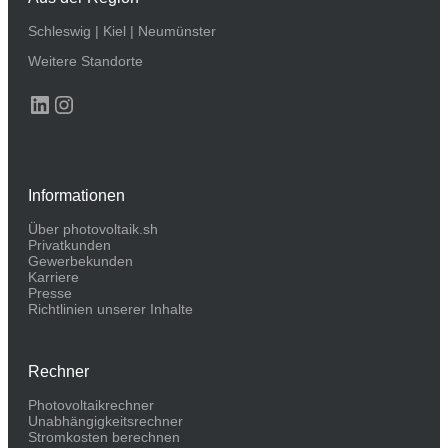
Schleswig
|
Kiel
|
Neumünster
Weitere Standorte
LinkedIn
Instagram
Informationen
Über photovoltaik.sh
Privatkunden
Gewerbekunden
Karriere
Presse
Richtlinien unserer Inhalte
Rechner
Photovoltaikrechner
Unabhängigkeitsrechner
Stromkosten berechnen