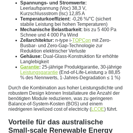
Spannungs- und Stromwerte:
Leerlaufspannung (Voc) 38,3 V,
Kurzschlussstrom (Isc) 12,85 A
Temperaturkoeffizient:
-0,26 %/°C (sichert
stabile Leistung bei hohen Temperaturen)
Mechanische Belastbarkeit:
bis zu 5 400 Pa
Schnee und 4 000 Pa Wind
Mit dem Absenden erklären Sie sich mit der
Datenverarbeitung
Zellarchitektur:
n-type i-
TOPCon
mit Zero-
einverstanden. Wir geben Ihre Daten nicht ohne Ihre ausdrückliche
Busbar- und Zero-Gap-Technologie zur
Reduktion elektrischer Verluste
Zustimmung an Dritte weiter. Wir verwenden Ihre Daten nicht zu
Gehäuse:
Dual-Glass-Konstruktion für erhöhte
Werbezwecken in Form von Newslettern oder sonstigen
Langlebigkeit
Werbeformaten.
Garantie
:
25-jährige Produktgarantie, 30-jährige
Leistungsgarantie
(End-of-Life-Leistung ≥ 88,85
REGIONAL. PERSÖNLICH. TYPISCH
% des Nennwerts, 1-Jahres-Degradation ≤ 1 %)
NORDDEUTSCH.
Durch die Kombination aus hoher Leistungsdichte und
robustem Design können Installateure die Anzahl der
Sie erhalten einen Anruf von uns innerhalb von
48
benötigten Module reduzieren, was zu geringeren
Balance-of-System-Kosten (BOS) und einem
Stunden.
Getreu unser Markenpersönlichkeit
niedrigeren levelized cost of electricity (
LCOE
) führt.
behandeln wir Ihr Anliegen von der ersten Minute an
mit den altbewährten
norddeutschen
kaufmännischen
Vorteile für das australische
Tugenden.
Small-scale Renewable Energy