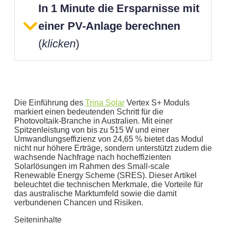
In 1 Minute die Ersparnisse mit
einer PV-Anlage berechnen
(
klicken
)
Die Einführung des
Trina Solar
Vertex S+ Moduls
markiert einen bedeutenden Schritt für die
Photovoltaik-Branche in Australien. Mit einer
Spitzenleistung von bis zu 515 W und einer
Geben Sie hier Ihren jährlichen Stromverbrauch an
Umwandlungseffizienz von 24,65 % bietet das Modul
nicht nur höhere Erträge, sondern unterstützt zudem die
kWh
wachsende Nachfrage nach hocheffizienten
Wir empfehlen:
kWp Anlage sowie einen
kWp
Solarlösungen im Rahmen des Small-scale
Speicher.
Renewable Energy Scheme (SRES). Dieser Artikel
beleuchtet die technischen Merkmale, die Vorteile für
Aktuellen Strompreis anpassen
das australische Marktumfeld sowie die damit
€/kWh
verbundenen Chancen und Risiken.
Hinweis:
Dies ist eine Beispielrechnung
Seiteninhalte