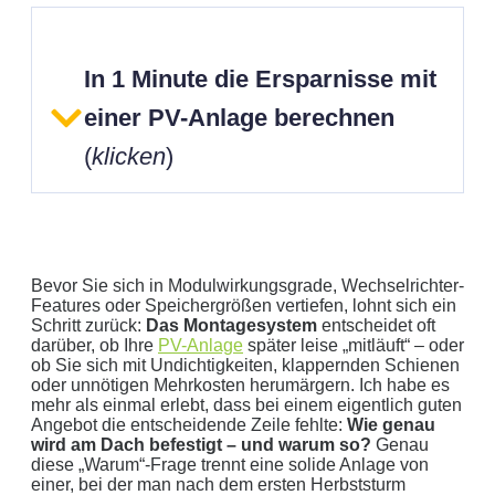
In 1 Minute die Ersparnisse mit
einer PV-Anlage berechnen
(
klicken
)
Bevor Sie sich in Modulwirkungsgrade, Wechselrichter-
Features oder Speichergrößen vertiefen, lohnt sich ein
Schritt zurück:
Das Montagesystem
entscheidet oft
darüber, ob Ihre
PV-Anlage
später leise „mitläuft“ – oder
Geben Sie hier Ihren jährlichen Stromverbrauch an
ob Sie sich mit Undichtigkeiten, klappernden Schienen
oder unnötigen Mehrkosten herumärgern. Ich habe es
kWh
mehr als einmal erlebt, dass bei einem eigentlich guten
Wir empfehlen:
kWp Anlage sowie einen
kWp
Angebot die entscheidende Zeile fehlte:
Wie genau
Speicher.
wird am Dach befestigt – und warum so?
Genau
diese „Warum“-Frage trennt eine solide Anlage von
Aktuellen Strompreis anpassen
einer, bei der man nach dem ersten Herbststurm