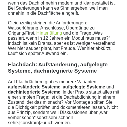
wenn das Dach ohnehin modern und klar gestaltet ist.
Bei Sanierungen kann es Sinn ergeben, weil man
ohnehin in die Dachfläche eingreift.
Gleichzeitig steigen die Anforderungen:
Wasserführung, Anschlüsse, Übergänge zu
Ortgang/First,
Hinterlüftung
und die Frage „Was
passiert, wenn in 12 Jahren ein Modul raus muss?“
Indach ist kein Drama, aber es ist weniger verzeihend.
Wer hier sauber plant, hat Freude. Wer hier abkürzt,
kauft sich später Aufwand ein.
Flachdach: Aufständerung, aufgelegte
Systeme, dachintegrierte Systeme
Auf Flachdächern gibt es mehrere Varianten:
aufgeständerte Systeme
,
aufgelegte Systeme
und
dachintegrierte Systeme
. In der Praxis startet alles mit
einer simplen Frage: Ist die Dachabdichtung in einem
Zustand, der das mitmacht? Vor Montage sollten Sie
die Dichtigkeit prüfen und dokumentieren lassen. Nicht
aus Prinzip, sondern weil Diskussionen über „war
vorher schon“ sonst sehr schnell
sehr<|constrain|>ürlich werden.