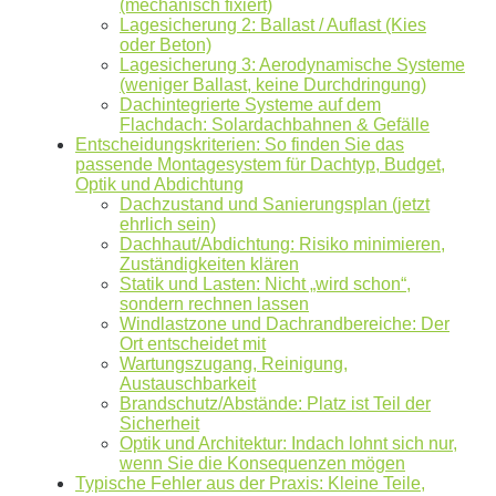
(mechanisch fixiert)
mit den altbewährten
norddeutschen
kaufmännischen
Lagesicherung 2: Ballast / Auflast (Kies
Tugenden.
oder Beton)
Lagesicherung 3: Aerodynamische Systeme
Aus der Region, für die Region
. Daher arbeiten wir
(weniger Ballast, keine Durchdringung)
Dachintegrierte Systeme auf dem
nur mit regionalen Partnern und exklusiv für unsere
Flachdach: Solardachbahnen & Gefälle
Kunden in Schleswig-Holstein.
Entscheidungskriterien: So finden Sie das
passende Montagesystem für Dachtyp, Budget,
Ihre Daten in guten Händen:
Optik und Abdichtung
Dachzustand und Sanierungsplan (jetzt
ehrlich sein)
keine Weitergabe an Dritte
Dachhaut/Abdichtung: Risiko minimieren,
Zuständigkeiten klären
sichere Datenübertragung
Statik und Lasten: Nicht „wird schon“,
sondern rechnen lassen
Datenlöschung nach Art. 17 DSGVO
Windlastzone und Dachrandbereiche: Der
Ort entscheidet mit
Wartungszugang, Reinigung,
Keine Newsletter oder Spam
Austauschbarkeit
Brandschutz/Abstände: Platz ist Teil der
Sicherheit
Optik und Architektur: Indach lohnt sich nur,
wenn Sie die Konsequenzen mögen
Typische Fehler aus der Praxis: Kleine Teile,