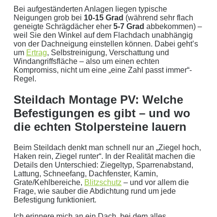
Bei aufgeständerten Anlagen liegen typische
Neigungen grob bei
10-15 Grad
(während sehr flach
geneigte Schrägdächer eher
5-7 Grad
abbekommen) –
weil Sie den Winkel auf dem Flachdach unabhängig
von der Dachneigung einstellen können. Dabei geht’s
um
Ertrag
, Selbstreinigung, Verschattung und
Windangriffsfläche – also um einen echten
Kompromiss, nicht um eine „eine Zahl passt immer“-
Regel.
Steildach Montage PV: Welche
Befestigungen es gibt – und wo
die echten Stolpersteine lauern
Beim Steildach denkt man schnell nur an „Ziegel hoch,
Haken rein, Ziegel runter“. In der Realität machen die
Details den Unterschied: Ziegeltyp, Sparrenabstand,
Lattung, Schneefang, Dachfenster, Kamin,
Grate/Kehlbereiche,
Blitzschutz
– und vor allem die
Frage, wie sauber die Abdichtung rund um jede
Befestigung funktioniert.
Ich erinnere mich an ein Dach, bei dem alles