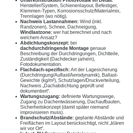
Unterkonstruktion Photovoltaik im Detail:
Hersteller/System, Schienenlayout, Befestiger,
Klemmen-Typen, Korrosionsschutz/Materialmix,
Trennlagen (wo nötig).
Nachweis Lastannahmen:
Wind (inkl.
Randzonen), Schnee, Dachneigung,
Windlastzone
; wer hat berechnet und nach
welchem Ansatz?
Abdichtungskonzept:
bei
dachdurchdringende Montage
genaue
Beschreibung der Durchdringungen, Dichtteile,
Zuständigkeit (Dachdecker ja/nein),
Fotodokumentation.
Flachdach-spezifisch:
Art der Lagesicherung
(Durchdringung/Auflast/Aerodynamik), Ballast-
Gewichte (kg/m²), Schutzlagen/Druckverteilung,
Nachweis „Dachabdichtung geprüft und
dokumentiert“.
Wartungszugang:
definierte Wartungswege,
Zugang zu Dachentwässerung, Dachaufbauten,
Sicherheitskonzept (damit später niemand
improvisieren muss).
Brandschutz/Abstände:
geplante Abstände und
Freiflächen im Layout berücksichtigt, nicht „klären
wir vor Ort“.