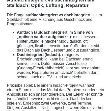
Steildach: Optik, Lüftung, Reparatur
Die Frage
aufdachintegriert vs dachintegriert
ist am
Steildach oft eine Mischung aus Geschmack und
Pragmatismus:
Aufdach (aufdachintegriert im Sinne von
„optisch sauber aufgesetzt“):
meist bessere
Hinterlüftung, einfacher Modultausch, oft
günstiger, flexibel erweiterbar. Außerdem bleibt
das Dach als Dach „lesbar“ und gut zugänglich.
Dachintegriert (Indach):
ruhigeres
Erscheinungsbild, kann bei Dachsanierung
sinnvoll sein. Dafür müssen Anschlüsse
(Ortgang/First/Kehlbereich) sehr sauber geplant
werden; Reparaturen am „Dach“ betreffen dann
schnell auch die PV – und umgekehrt.
Praxisbeispiel: Bei einem Indach-Projekt war nach
einem Sturm nicht das Modul das Problem, sondern ein
Anschlussblech im Randbereich. Der Elektriker konnte
(verständlicherweise) nicht einfach „Dachdecker
spielen“. Ergebnis: zwei Gewerke, zwei Termine,
längere Ausfallzeit. Nicht tragisch – wenn Sie es vorher