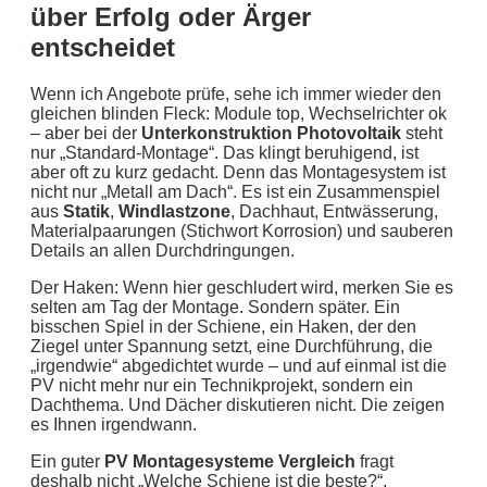
über Erfolg oder Ärger
entscheidet
Wenn ich Angebote prüfe, sehe ich immer wieder den
gleichen blinden Fleck: Module top, Wechselrichter ok
– aber bei der
Unterkonstruktion Photovoltaik
steht
nur „Standard-Montage“. Das klingt beruhigend, ist
aber oft zu kurz gedacht. Denn das Montagesystem ist
nicht nur „Metall am Dach“. Es ist ein Zusammenspiel
aus
Statik
,
Windlastzone
, Dachhaut, Entwässerung,
Materialpaarungen (Stichwort Korrosion) und sauberen
Details an allen Durchdringungen.
Der Haken: Wenn hier geschludert wird, merken Sie es
selten am Tag der Montage. Sondern später. Ein
bisschen Spiel in der Schiene, ein Haken, der den
Ziegel unter Spannung setzt, eine Durchführung, die
„irgendwie“ abgedichtet wurde – und auf einmal ist die
PV nicht mehr nur ein Technikprojekt, sondern ein
Dachthema. Und Dächer diskutieren nicht. Die zeigen
es Ihnen irgendwann.
Ein guter
PV Montagesysteme Vergleich
fragt
deshalb nicht „Welche Schiene ist die beste?“,