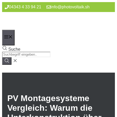
Zum
04343 4 33 94 21
info@photovoltaik.sh
Inhalt
springen
Menü
Suche
PV Montagesysteme
Vergleich: Warum die