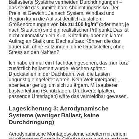
Ballastierte Systeme vermeiden Durchdringungen –
das senkt das unmittelbare Abdichtungsrisiko. Der
Preis ist Gewicht. Je nach System, Windlast und
Region kann die Auflast deutlich ausfallen;
Größenordnungen von
bis zu 100 kg/m²
(oder mehr, je
nach Situation) sind ein realistischer Prüfpunkt. Das ist
nicht automatisch ein K.-o.-Kriterium, aber ein klarer
Auftrag an Statik und Dachaufbau: Können die das
dauerhaft, ohne Setzungen, ohne Druckstellen, ohne
Stress an den Nähten?
Ich habe einmal ein Flachdach gesehen, das „nur kurz“
zusätzlich ballastiert wurde. Wochen später:
Druckstellen in der Dachbahn, weil die Lasten
ungünstig eingeleitet waren. Kein Weltuntergang –
aber teuer genug, um sich zu ärgern. Mit sauberer
Lastverteilung (Schutzlagen, Druckverteilplatten,
passende Unterlagen) wäre das vermeidbar gewesen.
Lagesicherung 3: Aerodynamische
Systeme (weniger Ballast, keine
Durchdringung)
Aerodynamische Montagesysteme arbeiten mit einem