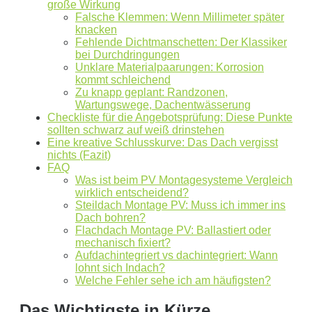
große Wirkung
Falsche Klemmen: Wenn Millimeter später
knacken
Fehlende Dichtmanschetten: Der Klassiker
bei Durchdringungen
Unklare Materialpaarungen: Korrosion
kommt schleichend
Zu knapp geplant: Randzonen,
Wartungswege, Dachentwässerung
Checkliste für die Angebotsprüfung: Diese Punkte
sollten schwarz auf weiß drinstehen
Eine kreative Schlusskurve: Das Dach vergisst
nichts (Fazit)
FAQ
Was ist beim PV Montagesysteme Vergleich
wirklich entscheidend?
Steildach Montage PV: Muss ich immer ins
Dach bohren?
Flachdach Montage PV: Ballastiert oder
mechanisch fixiert?
Aufdachintegriert vs dachintegriert: Wann
lohnt sich Indach?
Welche Fehler sehe ich am häufigsten?
Das Wichtigste in Kürze