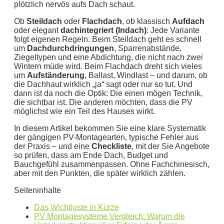
€/kWh
plötzlich nervös aufs Dach schaut.
Hinweis:
Dies ist eine Beispielrechnung
Ob
Steildach
oder
Flachdach
, ob klassisch
Aufdach
oder elegant
dachintegriert (Indach)
: Jede Variante
folgt eigenen Regeln. Beim Steildach geht es schnell
Dies ist eine beispielhafte Rechnung mit folgender
um
Dachdurchdringungen
, Sparrenabstände,
Ziegeltypen und eine Abdichtung, die nicht nach zwei
Annahme:
Wintern müde wird. Beim Flachdach dreht sich vieles
um
Aufständerung
, Ballast, Windlast – und darum, ob
0
kWh Verbrauch
die Dachhaut wirklich „ja“ sagt oder nur so tut. Und
aktuellen Strompreis von
0
Euro
dann ist da noch die Optik: Die einen mögen Technik,
die sichtbar ist. Die anderen möchten, dass die PV
Photovoltaikanlage mit
0
kWp Leistung
möglichst wie ein Teil des Hauses wirkt.
Stromspeicher mit einer Kapazität von
0
kW
In diesem Artikel bekommen Sie eine klare Systematik
ergibt ein Autarkiegrad von
0 %
der gängigen PV-Montagearten, typische Fehler aus
der Praxis – und eine
Checkliste
, mit der Sie Angebote
Detailliertere Berechnungen liefert unser
so prüfen, dass am Ende Dach, Budget und
Wirtschaftlichkeitsrechner
.
Bauchgefühl zusammenpassen. Ohne Fachchinesisch,
aber mit den Punkten, die später wirklich zählen.
die bis 5000 kWh optimiert ist.
Seiteninhalte
Jetzt unverbindliches Angebot erhalten
Das Wichtigste in Kürze
Bitte lasse dieses Feld leer.
PV Montagesysteme Vergleich: Warum die