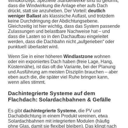
Windkonzept: Spezielle Ständerwerke sind so geformt,
dass die Windwirkung die Anlage eher aufs Dach
drückt, statt sie anzuheben. Der Vorteil:
deutlich
weniger Ballast
als klassische Auflast, und trotzdem
keine Durchdringung der Abdichtungsebene.
Gleichzeitig ist hier wichtig, dass das System passende
Zulassungen und belastbare Nachweise hat – und
dass die Lasten so in den Dachaufbau eingeleitet
werden, dass die Dachbahn nicht „aufgerieben“ oder
punktuell überlastet wird.
Wenn Sie in einer höheren
Windlastzone
wohnen
oder ein exponiertes Dach haben (freie Lage, Hang,
Küstennähe), ist das oft die Variante, bei der Planung
und Ausführung am meisten Disziplin brauchen – aber
eben auch die, die später viel Ruhe bringen kann,
wenn alles stimmt.
Dachintegrierte Systeme auf dem
Flachdach: Solardachbahnen & Gefälle
Es gibt
dachintegrierte Systeme
, die PV und
Dachabdichtung in einem Produkt vereinen, etwa
Solardachbahnen mit integrierten Modulen (häufig
ohne Glas, damit sie flexibel bleiben). Das klingt nach