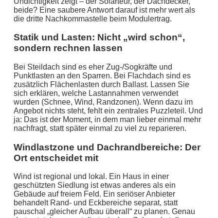
Undichtigkeit zeigt – der Solarteur, der Dachdecker,
beide? Eine saubere Antwort darauf ist mehr wert als
die dritte Nachkommastelle beim Modulertrag.
Statik und Lasten: Nicht „wird schon“,
sondern rechnen lassen
Bei Steildach sind es eher Zug-/Sogkräfte und
Punktlasten an den Sparren. Bei Flachdach sind es
zusätzlich Flächenlasten durch Ballast. Lassen Sie
sich erklären, welche Lastannahmen verwendet
wurden (Schnee, Wind, Randzonen). Wenn dazu im
Angebot nichts steht, fehlt ein zentrales Puzzleteil. Und
ja: Das ist der Moment, in dem man lieber einmal mehr
nachfragt, statt später einmal zu viel zu reparieren.
Windlastzone und Dachrandbereiche: Der
Ort entscheidet mit
Wind ist regional und lokal. Ein Haus in einer
geschützten Siedlung ist etwas anderes als ein
Gebäude auf freiem Feld. Ein seriöser Anbieter
behandelt Rand- und Eckbereiche separat, statt
pauschal „gleicher Aufbau überall“ zu planen. Genau