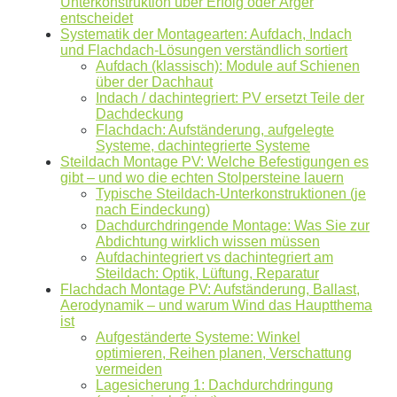
Unterkonstruktion über Erfolg oder Ärger
entscheidet
Systematik der Montagearten: Aufdach, Indach
und Flachdach-Lösungen verständlich sortiert
Aufdach (klassisch): Module auf Schienen
über der Dachhaut
Indach / dachintegriert: PV ersetzt Teile der
Dachdeckung
Flachdach: Aufständerung, aufgelegte
Systeme, dachintegrierte Systeme
Mit dem Absenden erklären Sie sich mit der
Datenverarbeitung
Steildach Montage PV: Welche Befestigungen es
gibt – und wo die echten Stolpersteine lauern
einverstanden. Wir geben Ihre Daten nicht ohne Ihre ausdrückliche
Typische Steildach-Unterkonstruktionen (je
Zustimmung an Dritte weiter. Wir verwenden Ihre Daten nicht zu
nach Eindeckung)
Werbezwecken in Form von Newslettern oder sonstigen
Dachdurchdringende Montage: Was Sie zur
Abdichtung wirklich wissen müssen
Werbeformaten.
Aufdachintegriert vs dachintegriert am
Steildach: Optik, Lüftung, Reparatur
REGIONAL. PERSÖNLICH. TYPISCH
Flachdach Montage PV: Aufständerung, Ballast,
NORDDEUTSCH.
Aerodynamik – und warum Wind das Hauptthema
ist
Aufgeständerte Systeme: Winkel
Sie erhalten einen Anruf von uns innerhalb von
48
optimieren, Reihen planen, Verschattung
Stunden.
Getreu unser Markenpersönlichkeit
vermeiden
behandeln wir Ihr Anliegen von der ersten Minute an
Lagesicherung 1: Dachdurchdringung