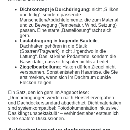
Dichtkonzept je Durchdringung:
nicht „Silikon
und fertig“, sondern passende
Manschetten/Abdichtelemente, die zum Material
und zu Bewegung (Temperatur, Wind, Setzung)
passen. Eine starre „Bastellösung“ rächt sich
gern.
Lastabtragung in tragende Bauteile:
Dachhaken gehören in die Statik
(Sparren/Tragwerk), nicht „irgendwo in die
Lattung“. Das ist keine Pedanterie, sondern die
Basis dafür, dass sich später nichts arbeitet.
Ziegelbearbeitung:
Haken dürfen Ziegel nicht
verspannen. Sonst entstehen Haarrisse, die Sie
erst merken, wenn sich im Dachraum dunkle
Flecken zeigen.
Ein Satz, den ich gern im Angebot lese:
„Durchdringungen werden nach Herstellervorgaben
und Dachdeckerstandard abgedichtet; Dichtmaterialien
sind systemkompatibel; Fotodokumentation inklusive.“
Das klingt unspektakulär – verhindert aber erstaunlich
viele spätere Diskussionen.
Aufdachintegriert vs dachintegriert am