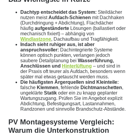
Dachtyp entscheidet das System:
Steildächer
nutzen meist
Aufdach-Schienen
mit Dachhaken
(Durchdringung + Abdichtung), Flachdächer
häufig
aufgeständerte
Lösungen (ballastiert oder
mechanisch fixiert) – abhängig von
Windlastzone
, Dachaufbau und Tragfähigkeit.
Indach sieht ruhiger aus, ist aber
anspruchsvoller:
Dachintegrierte Systeme
können optisch punkten, verlangen jedoch
saubere Detailplanung bei
Wasserführung,
Anschlüssen und
Hinterlüftung
– und sind in
der Praxis oft teurer als Aufdach, besonders wenn
später mal etwas getauscht werden muss.
Die häufigsten Ärgerquellen sind Kleinteile:
falsche
Klemmen
, fehlende
Dichtmanschetten
,
ungeklärte
Statik
oder ein zu knapp geplanter
Wartungszugang. Prüfen Sie im Angebot explizit
Abdichtung, Befestigungsart, Lastannahmen,
Randzonen und sinnvolle Brandschutz-Abstände.
PV Montagesysteme Vergleich:
Warum die Unterkonstruktion